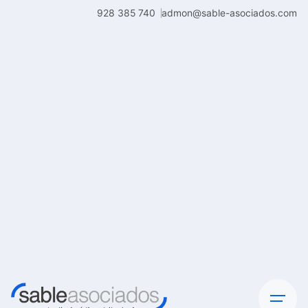
Skip
928 385 740
admon@sable-asociados.com
to
content