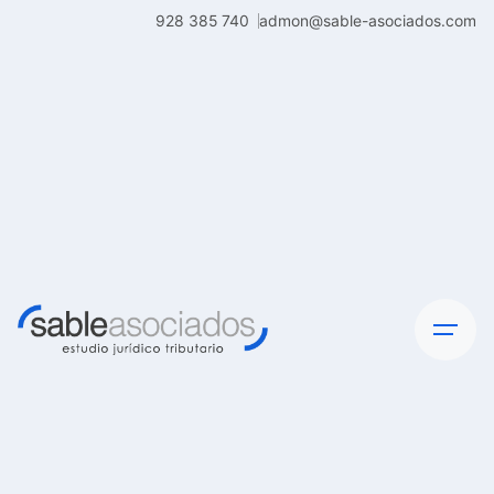
Skip
928 385 740
admon@sable-asociados.com
to
content