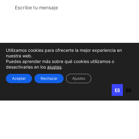
Utilizamos cookies para ofrecerte la mejor experiencia en
nuestra web.
Puedes aprender más sobre qué cookies utilizamos o
desactivarlas en los
ajustes
.
He leído y acepto la
Política de Privacidad
.
Aceptar
Rechazar
Ajustes
ES
EN
Enviar
ES
EN