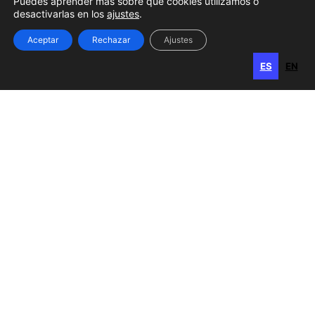
Puedes aprender más sobre qué cookies utilizamos o
desactivarlas en los
ajustes
.
Gran Canaria
Aceptar
Rechazar
Ajustes
Calle Perojo, 34
ES
EN
ES
EN
35003 Las Palmas de Gran Canaria
Islas Canarias, España
Horario
Lunes, miércoles
y viernes: 8:00 a 15:00 h
Martes y jueves: 8:00 a 17:00 h
Contacto
928 385 740
admon@sable-asociados.com