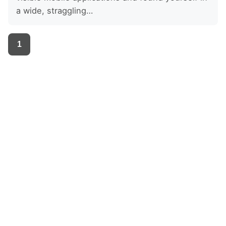
a wide, straggling…
1