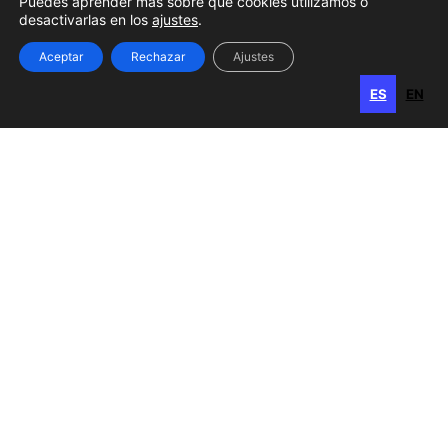
Puedes aprender más sobre qué cookies utilizamos o
desactivarlas en los
ajustes
.
Gran Canaria
Aceptar
Rechazar
Ajustes
Calle Perojo, 34
ES
EN
ES
EN
35003 Las Palmas de Gran Canaria
Islas Canarias, España
Horario
Lunes, miércoles
y viernes: 8:00 a 15:00 h
Martes y jueves: 8:00 a 17:00 h
Contacto
928 385 740
admon@sable-asociados.com