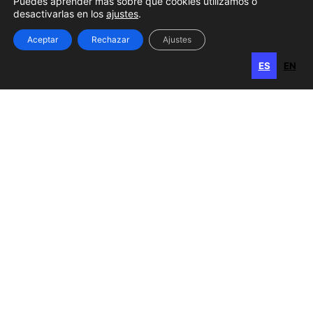
Puedes aprender más sobre qué cookies utilizamos o
desactivarlas en los
ajustes
.
Gran Canaria
Aceptar
Rechazar
Ajustes
Calle Perojo, 34
ES
EN
ES
EN
35003 Las Palmas de Gran Canaria
Islas Canarias, España
Horario
Lunes, miércoles
y viernes: 8:00 a 15:00 h
Martes y jueves: 8:00 a 17:00 h
Contacto
928 385 740
admon@sable-asociados.com