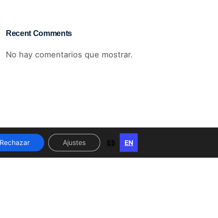
Recent Comments
No hay comentarios que mostrar.
Next Post
Bonificación ISD del
99,9%
Política de Privacidad
|
Avisos Legales
|
Cookies
Rechazar
Ajustes
ES
EN
ES
EN