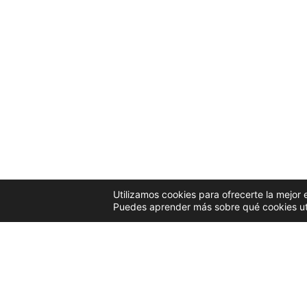
Utilizamos cookies para ofrecerte la mejor
© 2022 Todos los derechos reservados.
Sable Asociados
Puedes aprender más sobre qué cookies uti
Posted by
Related Posts
Sable Asociados